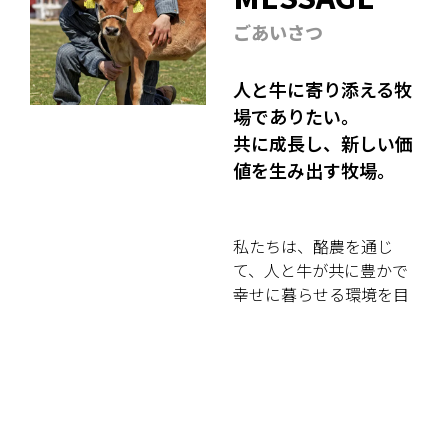
ごあいさつ
人と牛に寄り添える牧
場でありたい。
共に成長し、新しい価
値を生み出す牧場。
私たちは、酪農を通じ
て、人と牛が共に豊かで
幸せに暮らせる環境を目
指しています。最新技術
を取り入れ、食農教育に
も力を注ぎ、次世代に食
と命の大切さを伝えてい
ます。この想いに共感
し、ともに成長しながら